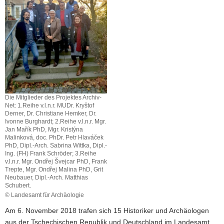
a
v
i
g
a
t
i
o
Die Mitglieder des Projektes Archiv-
n
Net: 1.Reihe v.l.n.r. MUDr. Kryštof
Derner, Dr. Christiane Hemker, Dr.
Ivonne Burghardt; 2.Reihe v.l.n.r. Mgr.
Jan Mařík PhD, Mgr. Kristýna
Malinková, doc. PhDr. Petr Hlaváček
PhD, Dipl.-Arch. Sabrina Wittka, Dipl.-
Ing. (FH) Frank Schröder; 3.Reihe
v.l.n.r. Mgr. Ondřej Švejcar PhD, Frank
Trepte, Mgr. Ondřej Malina PhD, Grit
Neubauer, Dipl.-Arch. Matthias
Schubert.
© Landesamt für Archäologie
Am 6. November 2018 trafen sich 15 Historiker und Archäologen
aus der Tschechischen Republik und Deutschland im Landesamt