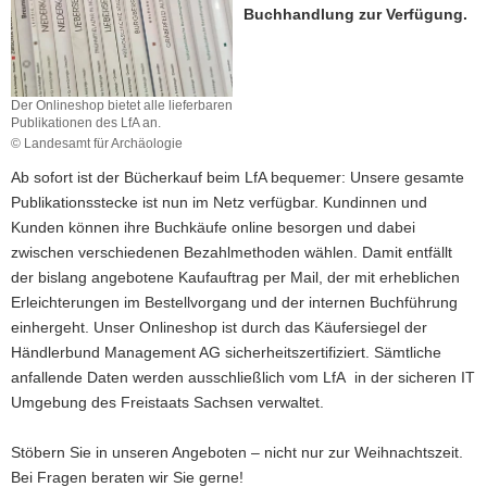
Buchhandlung zur Verfügung.
a
v
i
g
Der Onlineshop bietet alle lieferbaren
Publikationen des LfA an.
a
© Landesamt für Archäologie
t
i
Ab sofort ist der Bücherkauf beim LfA bequemer: Unsere gesamte
o
Publikationsstecke ist nun im Netz verfügbar. Kundinnen und
n
Kunden können ihre Buchkäufe online besorgen und dabei
zwischen verschiedenen Bezahlmethoden wählen. Damit entfällt
der bislang angebotene Kaufauftrag per Mail, der mit erheblichen
Erleichterungen im Bestellvorgang und der internen Buchführung
einhergeht. Unser Onlineshop ist durch das Käufersiegel der
Händlerbund Management AG sicherheitszertifiziert. Sämtliche
anfallende Daten werden ausschließlich vom LfA in der sicheren IT
Umgebung des Freistaats Sachsen verwaltet.
Stöbern Sie in unseren Angeboten – nicht nur zur Weihnachtszeit.
Bei Fragen beraten wir Sie gerne!