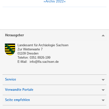
»Archiv 2022«
Weitere
Information
Footer-
Herausgeber
Bereich
Landesamt für Archäologie Sachsen
Zur Wetterwarte 7
01109
Dresden
Telefon:
0351 8926-199
E-Mail:
info@lfa.sachsen.de
Service
Verwandte Portale
Seite empfehlen