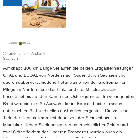
a
v
i
g
a
t
i
© Landesamt für Archäologie
o
Sachsen
n
Auf knapp 100 km Länge verlaufen die beiden Erdgasfernleitungen
OPAL und EUGAL von Norden nach Süden durch Sachsen und
queren dabei verschiedene Naturräume von der Großenhainer
Pflege im Norden über das Elbtal und das Mittelsächsische
Lössgebiet bis auf den Kamm des Osterzgebirges. Im vorliegenden
Band wird eine große Auswahl der im Bereich beider Trassen
untersuchten 32 Fundstellen ausführlich vorgestellt. Die zeitliche
Tiefe der Fundstellen reicht dabei von der Steinzeit bis ins
Mittelalter. Neben Siedlungsspuren unterschiedlicher Zeiten und
zwei Gräberfeldern der jüngeren Bronzezeit wurden auch ein