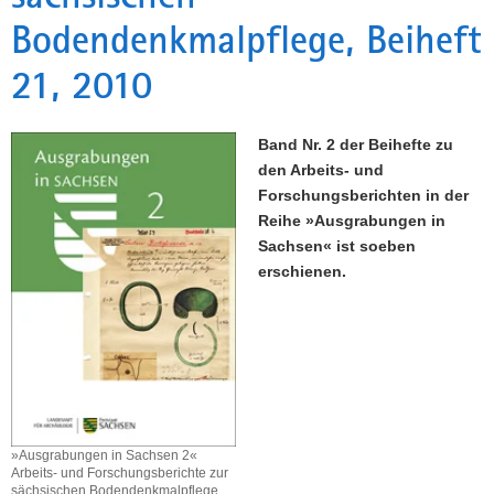
Bodendenkmalpflege, Beiheft
a
v
21, 2010
i
g
a
Band Nr. 2 der Beihefte zu
t
den Arbeits- und
i
Forschungsberichten in der
o
Reihe »Ausgrabungen in
n
Sachsen« ist soeben
erschienen.
»Ausgrabungen in Sachsen 2«
Arbeits- und Forschungsberichte zur
sächsischen Bodendenkmalpflege,