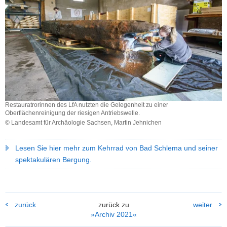
Restauratrorinnen des LfA nutzten die Gelegenheit zu einer
Oberflächenreinigung der riesigen Antriebswelle.
© Landesamt für Archäologie Sachsen, Martin Jehnichen
Restauratrorinnen
des
Lesen Sie hier mehr zum Kehrrad von Bad Schlema und seiner
LfA
spektakulären Bergung.
nutzten
die
Gelegenheit
zu
einer
zurück
zurück zu
weiter
Oberflächenreinigung
»Archiv 2021«
der