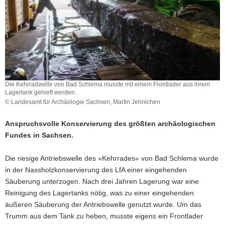
a
v
i
g
a
t
i
Die Kehrradwelle von Bad Schlema musste mit einem Frontlader aus ihrem
o
Lagertank gehieft werden.
© Landesamt für Archäologie Sachsen, Martin Jehnichen
n
Anspruchsvolle Konservierung des größten archäologischen
Fundes in Sachsen.
Die riesige Antriebswelle des »Kehrrades« von Bad Schlema wurde
in der Nassholzkonservierung des LfA einer eingehenden
Säuberung unterzogen. Nach drei Jahren Lagerung war eine
Reinigung des Lagertanks nötig, was zu einer eingehenden
äußeren Säuberung der Antriebswelle genutzt wurde. Um das
Trumm aus dem Tank zu heben, musste eigens ein Frontlader