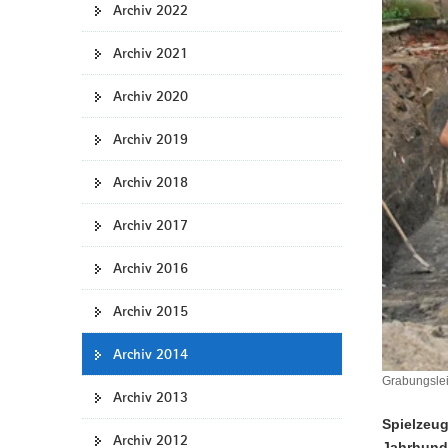
Archiv 2022
a
v
Archiv 2021
i
g
Archiv 2020
a
t
Archiv 2019
i
Archiv 2018
o
n
Archiv 2017
Archiv 2016
Archiv 2015
Archiv 2014
Grabungslei
Archiv 2013
Spielzeug
Archiv 2012
Jahrhund