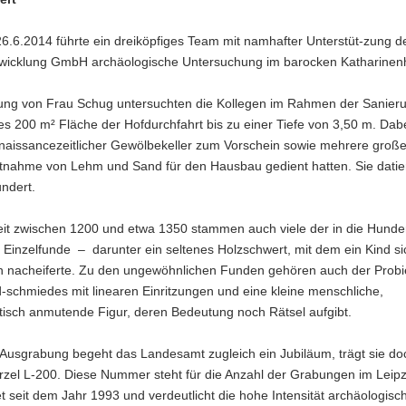
26.6.2014 führte ein dreiköpfiges Team mit namhafter Unterstüt-zung 
twicklung GmbH archäologische Untersuchung im barocken Katharinenh
tung von Frau Schug untersuchten die Kollegen im Rahmen der Sanier
es 200 m² Fläche der Hofdurchfahrt bis zu einer Tiefe von 3,50 m. Da
renaissancezeitlicher Gewölbekeller zum Vorschein sowie mehrere groß
ntnahme von Lehm und Sand für den Hausbau gedient hatten. Sie datie
ndert.
eit zwischen 1200 und etwa 1350 stammen auch viele der in die Hunde
Einzelfunde – darunter ein seltenes Holzschwert, mit dem ein Kind si
rn nacheiferte. Zu den ungewöhnlichen Funden gehören auch der Probi
-schmiedes mit linearen Einritzungen und eine kleine menschliche,
stisch anmutende Figur, deren Bedeutung noch Rätsel aufgibt.
 Ausgrabung begeht das Landesamt zugleich ein Jubiläum, trägt sie do
rzel L-200. Diese Nummer steht für die Anzahl der Grabungen im Leipz
t seit dem Jahr 1993 und verdeutlicht die hohe Intensität archäologisc