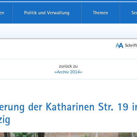
reifende
en
Politik und Verwaltung
Themen
Se
Schrif
zurück zu
»Archiv 2014«
erung der Katharinen Str. 19 i
zig