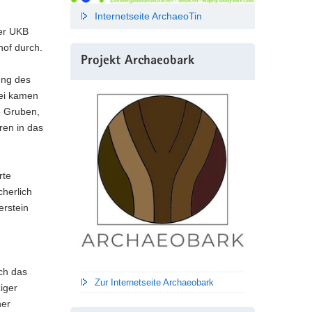
Internetseite ArchaeoTin
der UKB
of durch.
Projekt Archaeobark
ung des
bei kamen
e Gruben,
ren in das
rte
cherlich
erstein
ch das
Zur Internetseite Archaeobark
iger
her