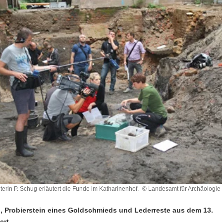
terin P. Schug erläutert die Funde im Katharinenhof.
© Landesamt für Archäologie
, Probierstein eines Goldschmieds und Lederreste aus dem 13.
ert