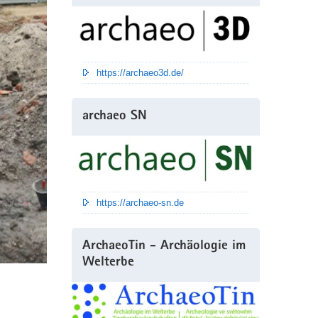
https://archaeo3d.de/
archaeo SN
https://archaeo-sn.de
ArchaeoTin - Archäologie im
Welterbe