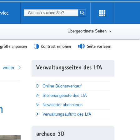
Suchbegriff
rvice
Suche starten
Übergeordnete Seiten
tgröße anpassen
Kontrast erhöhen
Seite vorlesen
Weitere
weiter
Verwaltungsseiten des LfA
Information
Online Bücherverkauf
Stellenangebote des LfA
n
Newsletter abonnieren
Verwaltungsauftritt des LfA
archaeo 3D