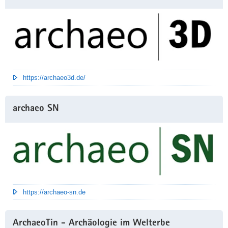
anlässlich
der
Enthüllung
des
Plakates
am
Obertorplatz.
https://archaeo3d.de/
archaeo SN
https://archaeo-sn.de
ArchaeoTin - Archäologie im Welterbe