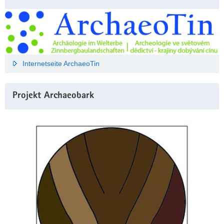
Internetseite ArchaeoTin
Projekt Archaeobark