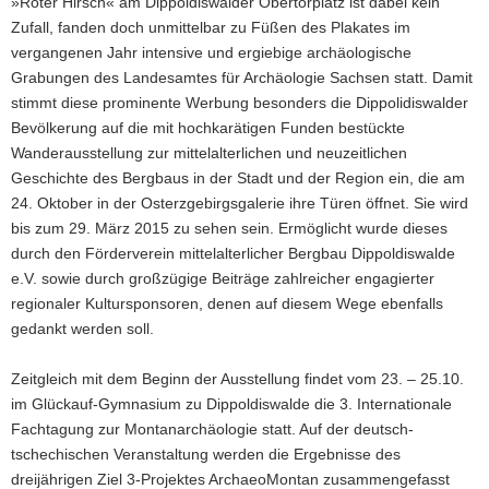
»Roter Hirsch« am Dippoldiswalder Obertorplatz ist dabei kein
Zufall, fanden doch unmittelbar zu Füßen des Plakates im
vergangenen Jahr intensive und ergiebige archäologische
Grabungen des Landesamtes für Archäologie Sachsen statt. Damit
stimmt diese prominente Werbung besonders die Dippolidiswalder
Bevölkerung auf die mit hochkarätigen Funden bestückte
Wanderausstellung zur mittelalterlichen und neuzeitlichen
Geschichte des Bergbaus in der Stadt und der Region ein, die am
24. Oktober in der Osterzgebirgsgalerie ihre Türen öffnet. Sie wird
bis zum 29. März 2015 zu sehen sein. Ermöglicht wurde dieses
durch den
Förderverein mittelalterlicher Bergbau Dippoldiswalde
e.V.
sowie durch großzügige Beiträge zahlreicher engagierter
regionaler Kultursponsoren, denen auf diesem Wege ebenfalls
gedankt werden soll.
Zeitgleich mit dem Beginn der Ausstellung findet vom 23. – 25.10.
im Glückauf-Gymnasium zu Dippoldiswalde die 3. Internationale
Fachtagung zur Montanarchäologie statt. Auf der deutsch-
tschechischen Veranstaltung werden die Ergebnisse des
dreijährigen Ziel 3-Projektes ArchaeoMontan zusammengefasst