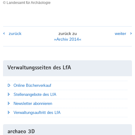
© Landesamt für Archäologie
Jens
Peter
Oberbürgermeister
der
Großen
zurück
zurück zu
weiter
Kreisstadt
»Archiv 2014«
Dippoldiswalde
(3.vl),
Andrea
Dombois
Weitere
MdL
Verwaltungsseiten des LfA
Information
(3.vr)
und
Dr.
Online Bücherverkauf
Christiane
Hemker
Stellenangebote des LfA
(2.vr)
Newsletter abonnieren
zusammen
mit
Verwaltungsauftritt des LfA
Wendy
Eixler
(Ausstellungskuratorin,
archaeo 3D
1.vl)