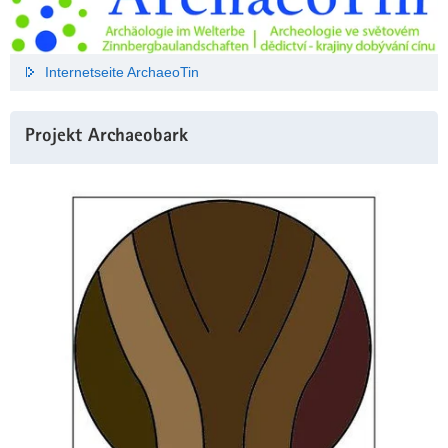
Internetseite ArchaeoTin
Projekt Archaeobark