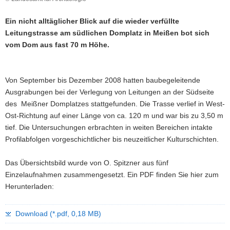
a
Ein nicht alltäglicher Blick auf die wieder verfüllte
v
Leitungstrasse am südlichen Domplatz in Meißen bot sich
i
vom Dom aus fast 70 m Höhe.
g
a
t
Von September bis Dezember 2008 hatten baubegeleitende
i
Ausgrabungen bei der Verlegung von Leitungen an der Südseite
o
des Meißner Domplatzes stattgefunden. Die Trasse verlief in West-
n
Ost-Richtung auf einer Länge von ca. 120 m und war bis zu 3,50 m
tief. Die Untersuchungen erbrachten in weiten Bereichen intakte
Profilabfolgen vorgeschichtlicher bis neuzeitlicher Kulturschichten.
Das Übersichtsbild wurde von O. Spitzner aus fünf
Einzelaufnahmen zusammengesetzt. Ein PDF finden Sie hier zum
Herunterladen:
Download (*.pdf, 0,18 MB)