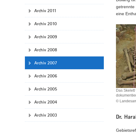
getrennte
Archiv 2011
eine Enth
Archiv 2010
Archiv 2009
Archiv 2008
Archiv 2007
Archiv 2006
Archiv 2005
Das Skelett
dokumentier
© Landesamt
Archiv 2004
Das
Skelett
Archiv 2003
Dr. Hara
wird
exakt
vermesse
Gebietsref
und