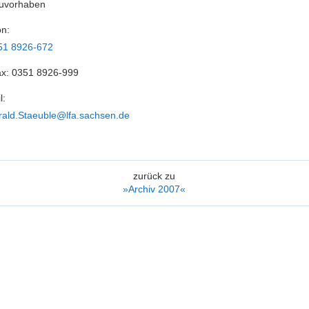
auvorhaben
ert.
on:
51 8926-672
ax:
0351 8926-999
l:
rald.Staeuble@lfa.sachsen.de
zurück zu
»Archiv 2007«