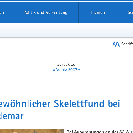
reifende
en
Politik und Verwaltung
Themen
Se
Schrif
zurück zu
»Archiv 2007«
wöhnlicher Skelettfund bei
demar
Bei Ausgrabungen an der S2 Wie