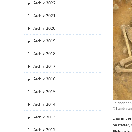
Archiv 2022
a
v
Archiv 2021
i
g
Archiv 2020
a
t
Archiv 2019
i
Archiv 2018
o
n
Archiv 2017
Archiv 2016
Archiv 2015
Leichendepo
Archiv 2014
© Landesamt
Archiv 2013
Das in ver
bestattet,
Archiv 2012
Bislang is