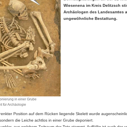
Wiesenena im Kreis Delitzsch st
Archäologen des Landesamtes a
ungewöhnliche Bestattung.
nierung in einer Grube
 für Archäologie
renkter Position auf dem Rücken liegende Skelett wurde augenscheinlic
 sondern die Leiche achtlos in einer Grube deponiert.
t unklar, aus welchem Zeitraum der Tote stammt. Auffällig ist auch der