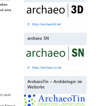
ießen
uf eine
https://archaeo3d.de/
archaeo SN
https://archaeo-sn.de
ArchaeoTin - Archäologie im
Welterbe
h nicht
 vom Körper