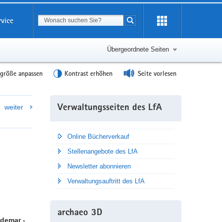
Suchbegriff
rvice
Suche starten
Übergeordnete Seiten
tgröße anpassen
Kontrast erhöhen
Seite vorlesen
Weitere
weiter
Verwaltungsseiten des LfA
Information
Online Bücherverkauf
Stellenangebote des LfA
Newsletter abonnieren
Verwaltungsauftritt des LfA
archaeo 3D
demar -