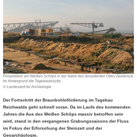
a
v
i
g
a
t
i
o
n
Prospektion am Weißen Schöps in der Nähe des devastierten Ortes Zweibrück.
Im Hintergrund die Tagebaubrücke.
© Landesamt für Archäologie
Der Fortschritt der Braunkohleförderung im Tagebau
Reichwalde geht schnell voran. Da im Laufe des kommenden
Jahres die Aue des Weißen Schöps massiv betroffen sein
wird, stand in den vergangenen Grabungssaisons der Fluss
im Fokus der Erforschung der Steinzeit und der
Geoarchäologie.