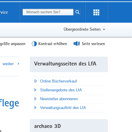
Suchbegriff
rvice
Suche starten
Übergeordnete Seiten
tgröße anpassen
Kontrast erhöhen
Seite vorlesen
Weitere
weiter
Verwaltungsseiten des LfA
Information
Online Bücherverkauf
Stellenangebote des LfA
flege
Newsletter abonnieren
Verwaltungsauftritt des LfA
archaeo 3D
m