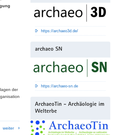
ügung
https://archaeo3d.de/
archaeo SN
https://archaeo-sn.de
dlagen der
ganisation
ArchaeoTin - Archäologie im
Welterbe
weiter