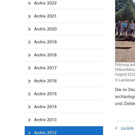
Archiv 2022
a
v
Archiv 2021
i
g
Archiv 2020
a
t
Archiv 2019
i
Archiv 2018
o
n
Führung auf
Archiv 2017
Ortsumfahru
August 201
© Landesamt
Archiv 2016
Die im Dez
Archiv 2015
archäologi
und Zielst
Archiv 2014
Archiv 2013
zurück
Archiv 2012