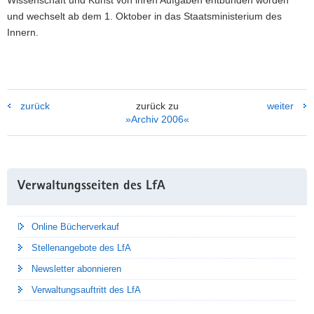
Wissenschaft und Kunst von ihren Aufgaben entbunden worden
a
und wechselt ab dem 1. Oktober in das Staatsministerium des
v
Innern.
i
g
a
t
zurück
zurück zu
weiter
i
»Archiv 2006«
o
n
Weitere
Verwaltungsseiten des LfA
Information
Online Bücherverkauf
Stellenangebote des LfA
Newsletter abonnieren
Verwaltungsauftritt des LfA