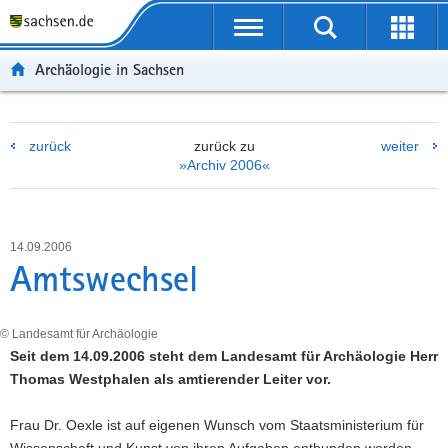
P
P
H
W
F
o
o
a
e
o
r
r
u
i
o
Archäologie in Sachsen
t
t
p
t
t
a
a
t
e
e
l
l
i
r
r
zurück
zurück zu
weiter
ü
n
n
e
-
»Archiv 2006«
b
a
h
I
B
e
v
a
n
e
r
i
l
f
r
g
g
t
o
e
14.09.2006
r
a
r
i
Amtswechsel
e
t
m
c
i
i
a
h
f
o
t
© Landesamt für Archäologie
e
n
i
Seit dem 14.09.2006 steht dem Landesamt für Archäologie Herr
n
o
Thomas Westphalen als amtierender Leiter vor.
d
n
e
Frau Dr. Oexle ist auf eigenen Wunsch vom Staatsministerium für
N