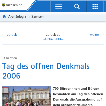
P
P
H
W
F
o
o
a
e
o
r
r
u
i
o
Archäologie in Sachsen
t
t
p
t
t
a
a
t
e
e
l
l
i
r
r
zurück
zurück zu
weiter
ü
n
n
e
-
»Archiv 2006«
b
a
h
I
B
e
v
a
n
e
r
i
l
f
r
g
g
t
o
e
11.09.2006
r
a
r
i
Tag des offnen Denkmals
e
t
m
c
2006
i
i
a
h
f
o
t
e
n
i
700 Bürgerinnen und Bürger
n
o
besuchten am Tag des offenen
d
n
Denkmals die Ausgrabung auf
e
dem Dresdner Neumarkt.
N