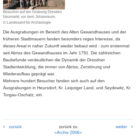
a
Besucher auf der Grabung Dresden
v
Neumarkt, vor dem Johanneum.
i
© Landesamt für Archäologie
g
Die Ausgrabungen im Bereich des Alten Gewandhauses und der
a
früheren Stadtmauern fanden besonders reges Interesse, da
t
dieses Areal in naher Zukunft wieder bebaut wird - zum erstenmal
i
seit Abriss des Gewandhauses im Jahr 1791. Die zahlreichen
o
Baubefunde verdeutlichen die Dynamik der Dresdner
n
Stadtentwicklung, die immer von Abriss, Zerstörung und
Wiederaufbau geprägt war.
Mehrere hundert Besucher fanden sich auch auf den
Ausgrabungen in Heursdorf, Kr. Leipziger Land, und Seydewitz, Kr.
Torgau-Oschatz, ein.
zurück
zurück zu
weiter
»Archiv 2006«