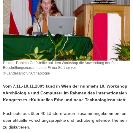
a
v
i
g
a
t
i
o
n
Dr. des. Daniela Gräf stellte auf dem Workshop die Anwendung der Fund-
Beschriftungsmaschine der Firma Gärtner vor.
© Landesamt für Archäologie
Vom 7.11.-10.11.2005 fand in Wien der nunmehr 10. Workshop
»Archäologie und Computer« im Rahmen des Internationalen
Kongresses »Kulturelles Erbe und neue Technologien« statt.
Fachleute aus über 40 Ländern waren zusammengekommen, um
über aktuelle Forschungsprojekte und fachübergreifende Themen
zu diskutieren.