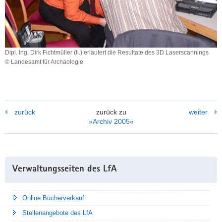
Dipl. Ing. Dirk Fichtmüller (li.) erläutert die Resultate des 3D Laserscannings
© Landesamt für Archäologie
Dipl.
Ing.
Dirk
Fichtmüller
(li.)
zurück
zurück zu
weiter
erläutert
»Archiv 2005«
die
Resultate
des
3D
Weitere
Laserscannings
Verwaltungsseiten des LfA
Information
Online Bücherverkauf
Stellenangebote des LfA