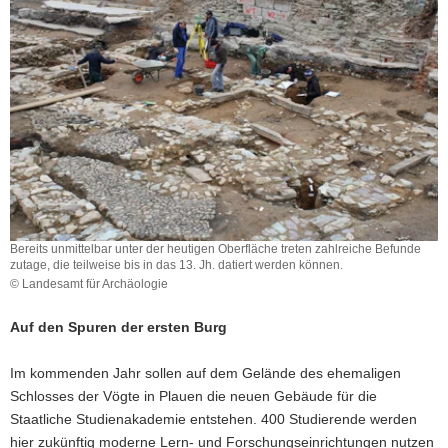
a
v
i
g
a
t
i
o
n
Bereits unmittelbar unter der heutigen Oberfläche treten zahlreiche Befunde
zutage, die teilweise bis in das 13. Jh. datiert werden können.
© Landesamt für Archäologie
Auf den Spuren der ersten Burg
Im kommenden Jahr sollen auf dem Gelände des ehemaligen
Schlosses der Vögte in Plauen die neuen Gebäude für die
Staatliche Studienakademie entstehen. 400 Studierende werden
hier zukünftig moderne Lern- und Forschungseinrichtungen nutzen