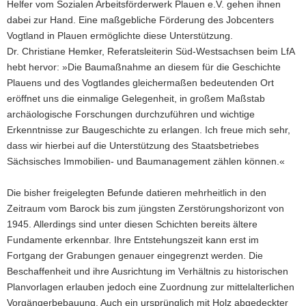
Helfer vom Sozialen Arbeitsförderwerk Plauen e.V. gehen ihnen
dabei zur Hand. Eine maßgebliche Förderung des Jobcenters
Vogtland in Plauen ermöglichte diese Unterstützung.
Dr. Christiane Hemker, Referatsleiterin Süd-Westsachsen beim LfA
hebt hervor: »Die Baumaßnahme an diesem für die Geschichte
Plauens und des Vogtlandes gleichermaßen bedeutenden Ort
eröffnet uns die einmalige Gelegenheit, in großem Maßstab
archäologische Forschungen durchzuführen und wichtige
Erkenntnisse zur Baugeschichte zu erlangen. Ich freue mich sehr,
dass wir hierbei auf die Unterstützung des Staatsbetriebes
Sächsisches Immobilien- und Baumanagement zählen können.«
Die bisher freigelegten Befunde datieren mehrheitlich in den
Zeitraum vom Barock bis zum jüngsten Zerstörungshorizont von
1945. Allerdings sind unter diesen Schichten bereits ältere
Fundamente erkennbar. Ihre Entstehungszeit kann erst im
Fortgang der Grabungen genauer eingegrenzt werden. Die
Beschaffenheit und ihre Ausrichtung im Verhältnis zu historischen
Planvorlagen erlauben jedoch eine Zuordnung zur mittelalterlichen
Vorgängerbebauung. Auch ein ursprünglich mit Holz abgedeckter