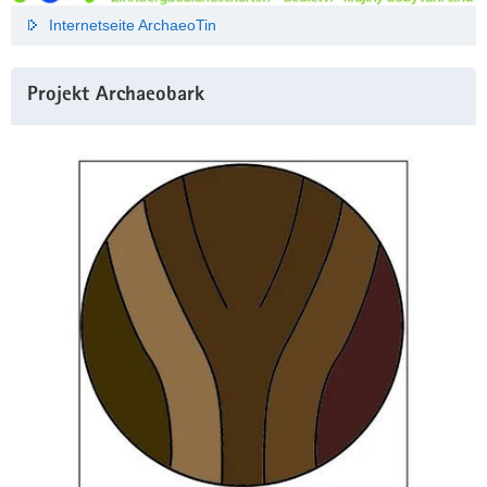
Internetseite ArchaeoTin
Projekt Archaeobark