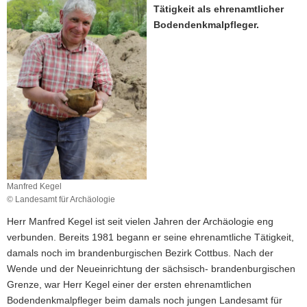
Tätigkeit als ehrenamtlicher
a
Bodendenkmalpfleger.
v
i
g
a
t
i
o
n
Manfred Kegel
© Landesamt für Archäologie
Herr Manfred Kegel ist seit vielen Jahren der Archäologie eng
verbunden. Bereits 1981 begann er seine ehrenamtliche Tätigkeit,
damals noch im brandenburgischen Bezirk Cottbus. Nach der
Wende und der Neueinrichtung der sächsisch- brandenburgischen
Grenze, war Herr Kegel einer der ersten ehrenamtlichen
Bodendenkmalpfleger beim damals noch jungen Landesamt für