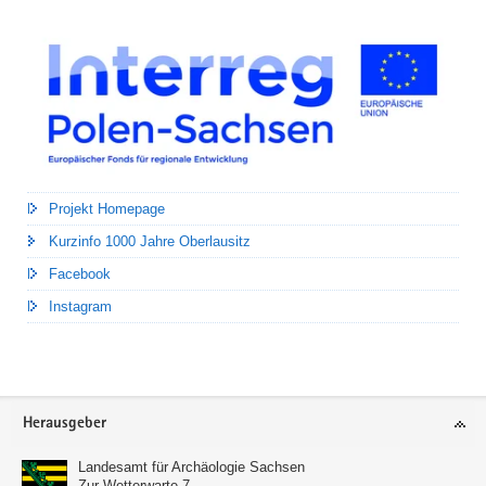
Projekt Homepage
Kurzinfo 1000 Jahre Oberlausitz
Facebook
Instagram
Footer-
Herausgeber
Bereich
Landesamt für Archäologie Sachsen
Zur Wetterwarte 7