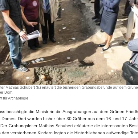
ter Mathias Schubert (li.) erläutert die bisherigen Grabungsbefunde auf dem Grüne
ger Dom.
 für Archäologie
eiter
ss besichtigte die Ministerin die Ausgrabungen auf dem Grünen Fried
r Domes. Dort wurden bisher über 30 Gräber aus dem 16. und 17. Jah
. Der Grabungsleiter Mathias Schubert erläuterte die interessanten Bes
 den verstorbenen Kindern legten die Hinterbliebenen aufwendige Tot