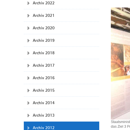
Archiv 2022
a
v
Archiv 2021
i
g
Archiv 2020
a
t
Archiv 2019
i
Archiv 2018
o
n
Archiv 2017
Archiv 2016
Archiv 2015
Archiv 2014
Archiv 2013
Staatsminist
das Ziel 3 
Archiv 2012