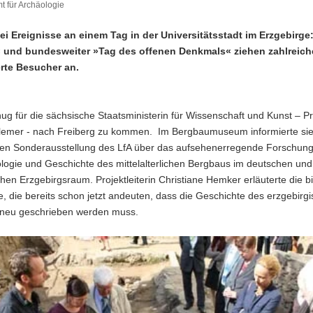
 für Archäologie
ei Ereignisse an einem Tag in der Universitätsstadt im Erzgebirge
 und bundesweiter »Tag des offenen Denkmals« ziehen zahlreich
erte Besucher an.
g für die sächsische Staatsministerin für Wissenschaft und Kunst – Pr
lemer - nach Freiberg zu kommen. Im Bergbaumuseum informierte sie 
inen Sonderausstellung des LfA über das aufsehenerregende Forschung
logie und Geschichte des mittelalterlichen Bergbaus im deutschen und
hen Erzgebirgsraum. Projektleiterin Christiane Hemker erläuterte die b
, die bereits schon jetzt andeuten, dass die Geschichte des erzgebirg
neu geschrieben werden muss.