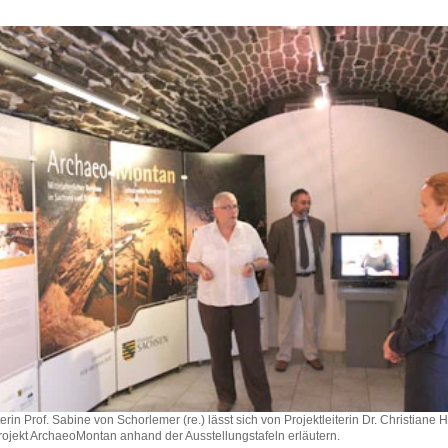
erin Prof. Sabine von Schorlemer (re.) lässt sich von Projektleiterin Dr. Christiane H
Projekt ArchaeoMontan anhand der Ausstellungstafeln erläutern.