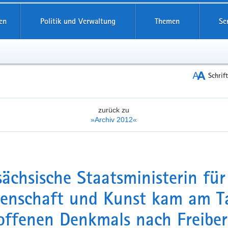
reifende
en
Politik und Verwaltung
Themen
Se
Schrif
zurück zu
»Archiv 2012«
sächsische Staatsministerin für
enschaft und Kunst kam am T
offenen Denkmals nach Freibe