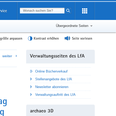
Suchbegriff
rvice
Suche starten
Übergeordnete Seiten
tgröße anpassen
Kontrast erhöhen
Seite vorlesen
Weitere
weiter
Verwaltungsseiten des LfA
Information
Online Bücherverkauf
Stellenangebote des LfA
Newsletter abonnieren
Verwaltungsauftritt des LfA
ag
rg
archaeo 3D