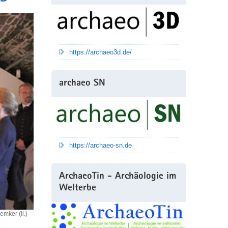
https://archaeo3d.de/
archaeo SN
https://archaeo-sn.de
ArchaeoTin - Archäologie im
Welterbe
emker (li.)