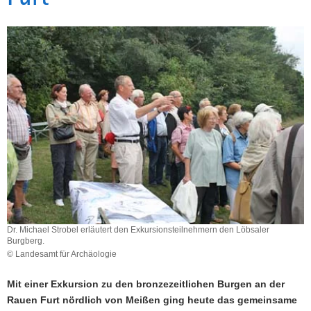
a
v
i
g
a
t
i
o
n
Dr. Michael Strobel erläutert den Exkursionsteilnehmern den Löbsaler
Burgberg.
© Landesamt für Archäologie
Mit einer Exkursion zu den bronzezeitlichen Burgen an der
Rauen Furt nördlich von Meißen ging heute das gemeinsame