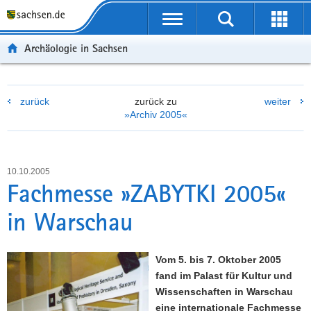
P
P
H
W
F
o
o
a
e
o
r
r
u
i
o
Archäologie in Sachsen
t
t
p
t
t
a
a
t
e
e
l
l
i
r
r
zurück
zurück zu
weiter
ü
n
n
e
-
»Archiv 2005«
b
a
h
I
B
e
v
a
n
e
r
i
l
f
r
g
g
t
o
e
10.10.2005
r
a
r
i
Fachmesse »ZABYTKI 2005«
e
t
m
c
in Warschau
i
i
a
h
f
o
t
e
n
i
Vom 5. bis 7. Oktober 2005
n
o
fand im Palast für Kultur und
d
n
Wissenschaften in Warschau
e
eine internationale Fachmesse
N