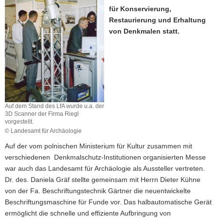
für Konservierung,
a
Restaurierung und Erhaltung
v
von Denkmalen statt.
i
g
a
t
i
o
n
Auf dem Stand des LfA wurde u.a. der
3D Scanner der Firma Riegl
vorgestellt.
© Landesamt für Archäologie
Auf der vom polnischen Ministerium für Kultur zusammen mit
verschiedenen Denkmalschutz-Institutionen organisierten Messe
war auch das Landesamt für Archäologie als Aussteller vertreten.
Dr. des. Daniela Gräf stellte gemeinsam mit Herrn Dieter Kühne
von der Fa. Beschriftungstechnik Gärtner die neuentwickelte
Beschriftungsmaschine für Funde vor. Das halbautomatische Gerät
ermöglicht die schnelle und effiziente Aufbringung von