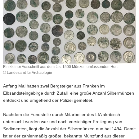
a
v
i
g
a
t
i
o
n
Ein kleiner Ausschnitt aus dem fast 1500 Münzen umfassenden Hort.
© Landesamt für Archäologie
Anfang Mai hatten zwei Bergsteiger aus Franken im
Elbsandsteingebirge durch Zufall eine große Anzahl Silbermünzen
entdeckt und umgehend der Polizei gemeldet.
Nachdem die Fundstelle durch Mitarbeiter des LfA akribisch
untersucht worden war und nach vorsichtiger Freilegung von
Sedimenten, liegt die Anzahl der Silbermünzen nun bei 1494. Damit
ist er der zahlenmäßig größte, bekannte Münzfund aus dieser