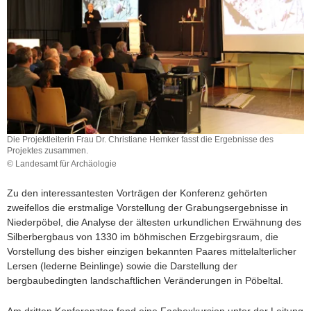
Die Projektleiterin Frau Dr. Christiane Hemker fasst die Ergebnisse des
Projektes zusammen.
© Landesamt für Archäologie
Die
Projektleiterin
Zu den interessantesten Vorträgen der Konferenz gehörten
Frau
zweifellos die erstmalige Vorstellung der Grabungsergebnisse in
Dr.
Niederpöbel, die Analyse der ältesten urkundlichen Erwähnung des
Christiane
Silberbergbaus von 1330 im böhmischen Erzgebirgsraum, die
Hemker
Vorstellung des bisher einzigen bekannten Paares mittelalterlicher
fasst
Lersen (lederne Beinlinge) sowie die Darstellung der
die
bergbaubedingten landschaftlichen Veränderungen in Pöbeltal.
Ergebnisse
des
Projektes