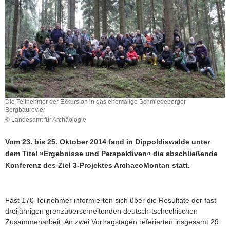
a
v
i
g
a
t
i
o
Die Teilnehmer der Exkursion in das ehemalige Schmiedeberger
n
Bergbaurevier
© Landesamt für Archäologie
Vom 23. bis 25. Oktober 2014 fand in Dippoldiswalde unter
dem Titel »Ergebnisse und Perspektiven­« die abschließende
Konferenz des Ziel 3-Projektes ArchaeoMontan statt.
Fast 170 Teilnehmer informierten sich über die Resultate der fast
dreijährigen grenzüberschreitenden deutsch-tschechischen
Zusammenarbeit. An zwei Vortragstagen referierten insgesamt 29