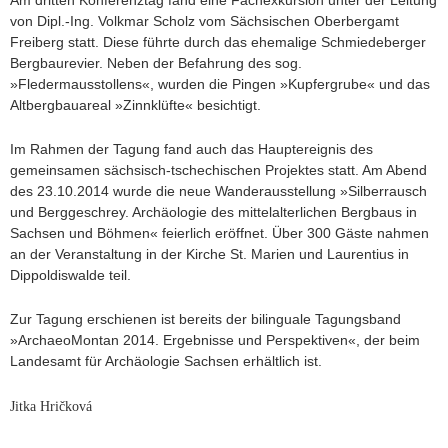
Am dritten Konferenztag fand eine Fachexkursion unter der Leitung
zusammen.
von Dipl.-Ing. Volkmar Scholz vom Sächsischen Oberbergamt
Freiberg statt. Diese führte durch das ehemalige Schmiedeberger
Bergbaurevier. Neben der Befahrung des sog.
»Fledermausstollens«, wurden die Pingen »Kupfergrube« und das
Altbergbauareal »Zinnklüfte« besichtigt.
Im Rahmen der Tagung fand auch das Hauptereignis des
gemeinsamen sächsisch-tschechischen Projektes statt. Am Abend
des 23.10.2014 wurde die neue Wanderausstellung »Silberrausch
und Berggeschrey. Archäologie des mittelalterlichen Bergbaus in
Sachsen und Böhmen« feierlich eröffnet. Über 300 Gäste nahmen
an der Veranstaltung in der Kirche St. Marien und Laurentius in
Dippoldiswalde teil.
Zur Tagung erschienen ist bereits der bilinguale Tagungsband
»ArchaeoMontan 2014. Ergebnisse und Perspektiven«, der beim
Landesamt für Archäologie Sachsen erhältlich ist.
Jitka Hričková