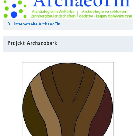
Internetseite ArchaeoTin
Projekt Archaeobark