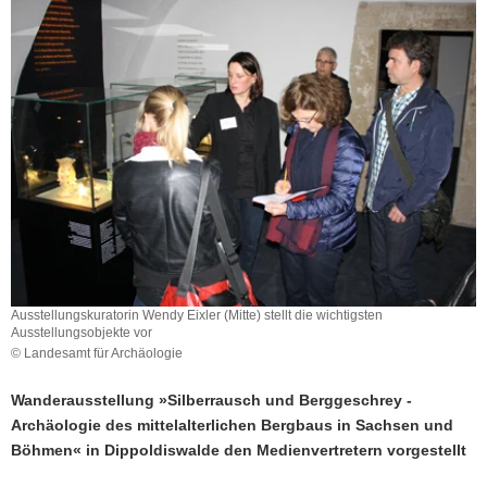
a
v
i
g
a
t
i
o
n
Ausstellungskuratorin Wendy Eixler (Mitte) stellt die wichtigsten
Ausstellungsobjekte vor
© Landesamt für Archäologie
Wanderausstellung »Silberrausch und Berggeschrey -
Archäologie des mittelalterlichen Bergbaus in Sachsen und
Böhmen« in Dippoldiswalde den Medienvertretern vorgestellt