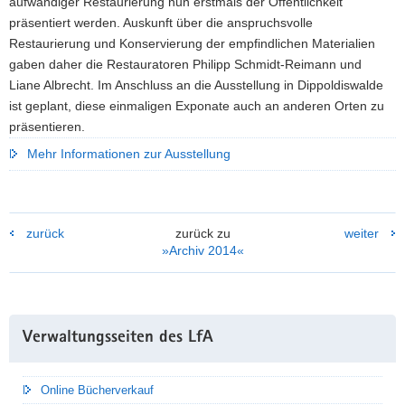
die
aufwändiger Restaurierung nun erstmals der Öffentlichkeit
aufwändige
präsentiert werden. Auskunft über die anspruchsvolle
Konservierung
Restaurierung und Konservierung der empfindlichen Materialien
der
gaben daher die Restauratoren Philipp Schmidt-Reimann und
ausgestellten
Liane Albrecht. Im Anschluss an die Ausstellung in Dippoldiswalde
Holzfunde.
ist geplant, diese einmaligen Exponate auch an anderen Orten zu
präsentieren.
Mehr Informationen zur Ausstellung
zurück
zurück zu
weiter
»Archiv 2014«
Weitere
Verwaltungsseiten des LfA
Information
Online Bücherverkauf