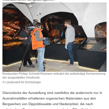
mittelalterliche
Einpickung,
die
eine
abstrakte
menschengestaltige
Figur
darstellt.
Restaurator Philipp Schmidt-Reimann erläutert die aufwändige Konservierung
der ausgestellten Holzfunde.
© Landesamt für Archäologie
Restaurator
Philipp
Glanzstücke der Ausstellung sind zweifellos die andernorts nur in
Schmidt-
Ausnahmefällen erhaltenen organischen Materialien aus den
Reimann
Bergwerken von Dippoldiswalde und Niederpöbel, die nach
erläutert