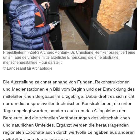
Projektleiterin »Ziel-3 ArchaeoMontan« Dr. Christiane Hemker präsentiert eine
unter Tage gefundene mittelalterliche Einpickung, die eine abstrakte
menschengestaltige Figur darstellt.
© Landesamt für Archäologie
Projektleiterin
»Ziel-
Die Ausstellung zeichnet anhand von Funden, Rekonstruktionen
3
und Medienstationen ein Bild vom Beginn und der Entwicklung des
ArchaeoMontan«
mittelalterlichen Bergbaus im Erzgebirge. Dabei dreht es sich nicht
Dr.
Christiane
nur um die anspruchvollen technischen Konstruktionen, die unter
Hemker
Tage angelegt wurden, sondern auch um das Alltagsleben der
präsentiert
Bergleute und die schnellen Veränderungen des wirtschaftlichen
eine
und natürlichen Umfeldes. Ergänzt werden die herausragenden
unter
regionalen Exponate auch durch wertvolle Leihgaben aus anderen
Tage
gefundene
mittelalterlichen Bergbauregionen.