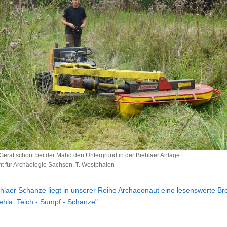
 Gerät schont bei der Mahd den Untergrund in der Biehlaer Anlage.
 für Archäologie Sachsen, T. Westphalen
ehlaer Schanze liegt in unserer Reihe Archaeonaut eine lesenswerte Br
iehla: Teich - Sumpf - Schanze"