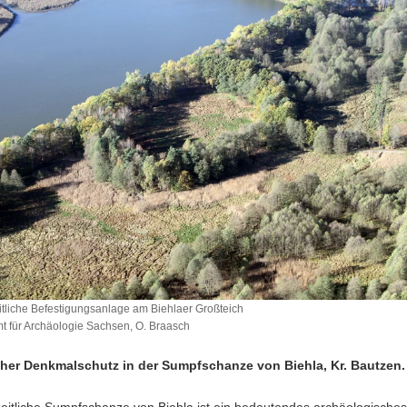
itliche Befestigungsanlage am Biehlaer Großteich
 für Archäologie Sachsen, O. Braasch
cher Denkmalschutz in der Sumpfschanze von Biehla, Kr. Bautzen.