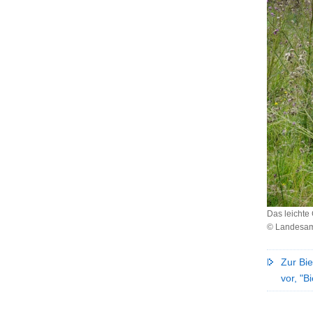
Das leichte
© Landesamt
Das
leichte
Zur Bi
Gerät
vor, "B
schont
bei
der