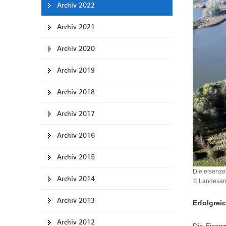
Archiv 2022
a
v
Archiv 2021
i
g
Archiv 2020
a
t
Archiv 2019
i
Archiv 2018
o
n
Archiv 2017
Archiv 2016
Archiv 2015
Die eisenze
Archiv 2014
© Landesamt
Archiv 2013
Erfolgrei
Archiv 2012