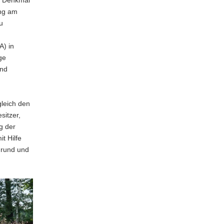
s Denkmal
ung am
u
A) in
ge
und
leich den
itzer,
g der
t Hilfe
grund und