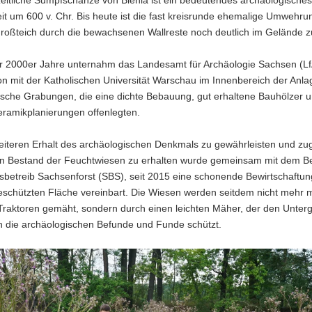
zeitliche Sumpfschanze von Biehla ist ein bedeutendes archäologische
it um 600 v. Chr. Bis heute ist die fast kreisrunde ehemalige Umwehr
Großteich durch die bewachsenen Wallreste noch deutlich im Gelände z
r 2000er Jahre unternahm das Landesamt für Archäologie Sachsen (Lf
n mit der Katholischen Universität Warschau im Innenbereich der Anla
ische Grabungen, die eine dichte Bebauung, gut erhaltene Bauhölzer 
eramikplanierungen offenlegten.
iteren Erhalt des archäologischen Denkmals zu gewährleisten und zug
n Bestand der Feuchtwiesen zu erhalten wurde gemeinsam mit dem Bes
sbetreib Sachsenforst (SBS), seit 2015 eine schonende Bewirtschaftun
schützten Fläche vereinbart. Die Wiesen werden seitdem nicht mehr mi
Traktoren gemäht, sondern durch einen leichten Mäher, der den Unter
h die archäologischen Befunde und Funde schützt.