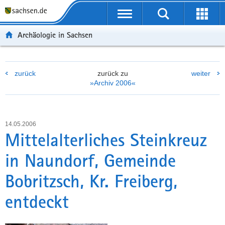
P
P
H
W
F
o
o
a
e
o
r
r
u
i
o
Archäologie in Sachsen
t
t
p
t
t
a
a
t
e
e
l
l
i
r
r
zurück
zurück zu
weiter
ü
n
n
e
-
»Archiv 2006«
b
a
h
I
B
e
v
a
n
e
r
i
l
f
r
g
g
t
o
e
14.05.2006
r
a
r
i
Mittelalterliches Steinkreuz
e
t
m
c
in Naundorf, Gemeinde
i
i
a
h
f
o
t
Bobritzsch, Kr. Freiberg,
e
n
i
n
o
entdeckt
d
n
e
N