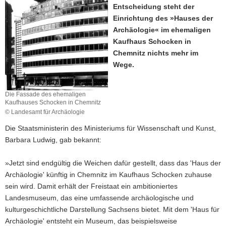
Entscheidung steht der
a
Einrichtung des »Hauses der
v
Archäologie« im ehemaligen
i
Kaufhaus Schocken in
g
Chemnitz nichts mehr im
a
Wege.
t
i
o
Die Fassade des ehemaligen
Kaufhauses Schocken in Chemnitz
n
© Landesamt für Archäologie
Die Staatsministerin des Ministeriums für Wissenschaft und Kunst,
Barbara Ludwig, gab bekannt:
»Jetzt sind endgültig die Weichen dafür gestellt, dass das 'Haus der
Archäologie' künftig in Chemnitz im Kaufhaus Schocken zuhause
sein wird. Damit erhält der Freistaat ein ambitioniertes
Landesmuseum, das eine umfassende archäologische und
kulturgeschichtliche Darstellung Sachsens bietet. Mit dem 'Haus für
Archäologie' entsteht ein Museum, das beispielsweise