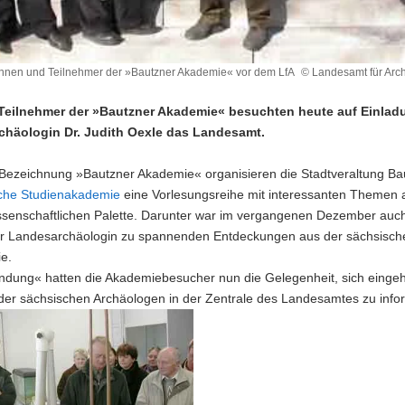
nnen und Teilnehmer der »Bautzner Akademie« vor dem LfA
© Landesamt für Arc
Teilnehmer der »Bautzner Akademie« besuchten heute auf Einlad
häologin Dr. Judith Oexle das Landesamt.
 Bezeichnung »Bautzner Akademie« organisieren die Stadtveraltung B
iche Studienakademie
eine Vorlesungsreihe mit interessanten Themen 
issenschaftlichen Palette. Darunter war im vergangenen Dezember auch
er Landesarchäologin zu spannenden Entdeckungen aus der sächsisch
e.
ndung« hatten die Akademiebesucher nun die Gelegenheit, sich einge
t der sächsischen Archäologen in der Zentrale des Landesamtes zu inf