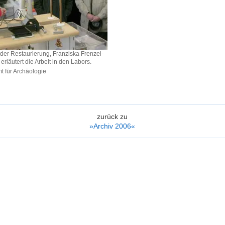
 der Restaurierung, Franziska Frenzel-
erläutert die Arbeit in den Labors.
 für Archäologie
rung,
zurück zu
»Archiv 2006«
n,