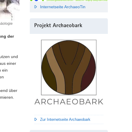
Internetseite ArchaeoTin
häologie
Projekt Archaeobark
ung der
autzen und
aus einer
 ein
en
hend über
ormieren.
Zur Internetseite Archaeobark