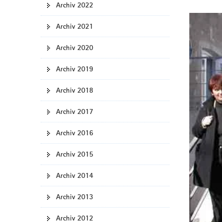
Archiv 2022
a
v
Archiv 2021
i
g
Archiv 2020
a
t
Archiv 2019
i
Archiv 2018
o
n
Archiv 2017
Archiv 2016
Archiv 2015
Archiv 2014
Archiv 2013
Archiv 2012