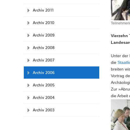
Archiv 2011
Archiv 2010
Teilnehmeri
Archiv 2009
Vierzehn 
Landesarc
Archiv 2008
Unter der
Archiv 2007
die
Staatl
breiten w
Archiv 2006
Vortrag d
Archäologi
Archiv 2005
Zur »Abru
die Arbei
Archiv 2004
Archiv 2003