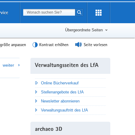
Suchbegriff
rvice
Suche starten
Übergeordnete Seiten
tgröße anpassen
Kontrast erhöhen
Seite vorlesen
Weitere
weiter
Verwaltungsseiten des LfA
Information
Online Bücherverkauf
Stellenangebote des LfA
Newsletter abonnieren
Verwaltungsauftritt des LfA
archaeo 3D