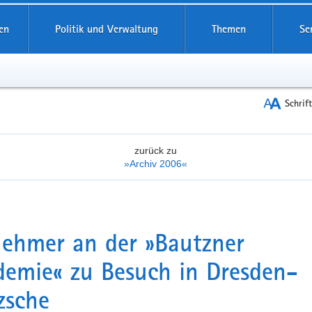
reifende
en
Politik und Verwaltung
Themen
Se
Schrif
zurück zu
»Archiv 2006«
nehmer an der »Bautzner
emie« zu Besuch in Dresden-
zsche