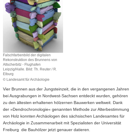
a
v
i
g
a
t
i
o
Falschfarbenbild der digitalen
Rekonstruktion des Brunnens von
n
Altscherbitz - Flughafen
Leipzig/Halle. Bild: Th. Reuter / R.
Elburg
© Landesamt für Archäologie
Vier Brunnen aus der Jungsteinzeit, die in den vergangenen Jahren
bei Ausgrabungen in Nordwest-Sachsen entdeckt wurden, gehören
zu den ältesten erhaltenen hölzernen Bauwerken weltweit. Dank
der »Dendrochronologie« genannten Methode zur Alterbestimmung
von Holz konnten Archäologen des sächsischen Landesamtes für
Archäologie in Zusammenarbeit mit Spezialisten der Universität
Freiburg die Bauhölzer jetzt genauer datieren.