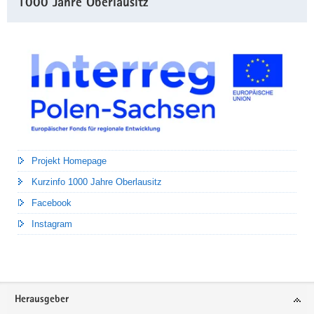
1000 Jahre Oberlausitz
Projekt Homepage
Kurzinfo 1000 Jahre Oberlausitz
Facebook
Instagram
Footer-
Herausgeber
Bereich