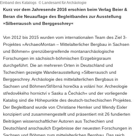
Einband des Katalogs
© Landesamt für Archäologie
a
Kurz vor dem Jahresende 2016 erschien beim Verlag Beier &
v
Beran die Neuauflage des Begleitbandes zur Ausstellung
i
»Silberrausch und Berggeschrey«
g
a
Von 2012 bis 2015 wurden vom internationalen Team des Ziel 3-
t
Projektes »ArchaeoMontan – Mittelalterlicher Bergbau in Sachsen
i
und Böhmen« grenzübergreifende montanarchäologische
o
Forschungen im sächsisch-böhmischen Erzgebirgsraum
n
durchgeführt. Die an mehreren Orten in Deutschland und
Tschechien gezeigte Wanderausstellung »Silberrausch und
Berggeschrey. Archäologie des mittelalterlichen Bergbaus in
Sachsen und Böhmen/Stříbrná horečka a volání hor. Archeologie
středověkého hornictví v Sasku a Čechách« und der vorliegende
Katalog sind die Höhepunkte des deutsch-tschechischen Projektes.
Der Begleitband wurde von Christiane Hemker und Wendy Eixler
konzipiert und zusammengestellt und präsentiert mit 26 fundierten
Beiträgen wissenschaftlicher Autoren aus Tschechien und
Deutschland anschaulich Ergebnisse der neuesten Forschungen in
Sachsen und Böhmen zum mittelalterlichen Bergbau. Das reich