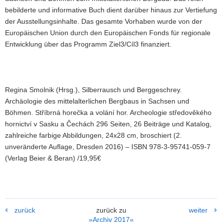
bebilderte und informative Buch dient darüber hinaus zur Vertiefung
der Ausstellungsinhalte. Das gesamte Vorhaben wurde von der
Europäischen Union durch den Europäischen Fonds für regionale
Entwicklung über das Programm Ziel3/Cíl3 finanziert.
Regina Smolnik (Hrsg.), Silberrausch und Berggeschrey.
Archäologie des mittelalterlichen Bergbaus in Sachsen und
Böhmen. Stříbrná horečka a volání hor. Archeologie středověkého
hornictví v Sasku a Čechách 296 Seiten, 26 Beiträge und Katalog,
zahlreiche farbige Abbildungen, 24x28 cm, broschiert (2.
unveränderte Auflage, Dresden 2016) – ISBN 978-3-95741-059-7
(Verlag Beier & Beran) /19,95€
zurück
zurück zu
weiter
»Archiv 2017«