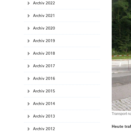
Archiv 2022
a
v
Archiv 2021
i
g
Archiv 2020
a
t
Archiv 2019
i
Archiv 2018
o
n
Archiv 2017
Archiv 2016
Archiv 2015
Archiv 2014
Transport 
Archiv 2013
Heute tra
Archiv 2012