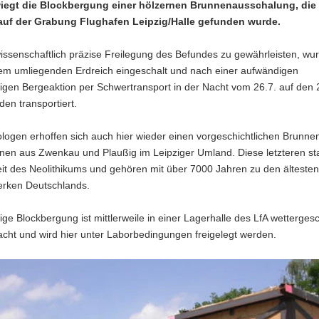
iegt die Blockbergung einer hölzernen Brunnenausschalung, die
auf der Grabung Flughafen Leipzig/Halle gefunden wurde.
ssenschaftlich präzise Freilegung des Befundes zu gewährleisten, wu
em umliegenden Erdreich eingeschalt und nach einer aufwändigen
gen Bergeaktion per Schwertransport in der Nacht vom 26.7. auf den 
en transportiert.
logen erhoffen sich auch hier wieder einen vorgeschichtlichen Brunn
enen aus Zwenkau und Plaußig im Leipziger Umland. Diese letzteren 
it des Neolithikums und gehören mit über 7000 Jahren zu den ältesten
rken Deutschlands.
ige Blockbergung ist mittlerweile in einer Lagerhalle des LfA wetterges
cht und wird hier unter Laborbedingungen freigelegt werden.