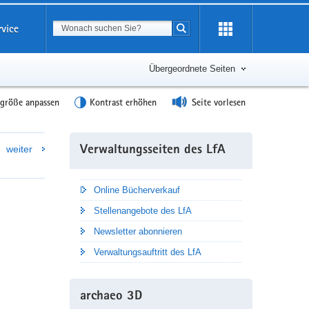
Suchbegriff
rvice
Suche starten
Übergeordnete Seiten
tgröße anpassen
Kontrast erhöhen
Seite vorlesen
Weitere
weiter
Verwaltungsseiten des LfA
Information
Online Bücherverkauf
Stellenangebote des LfA
Newsletter abonnieren
Verwaltungsauftritt des LfA
archaeo 3D