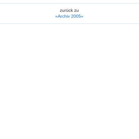
zurück zu
e«
»Archiv 2005«