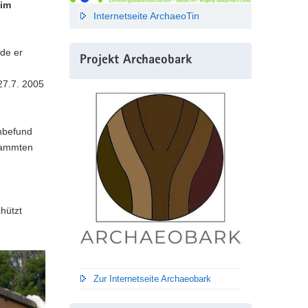
 im
Internetseite ArchaeoTin
rde er
Projekt Archaeobark
27.7. 2005
enbefund
stammten
chützt
Zur Internetseite Archaeobark