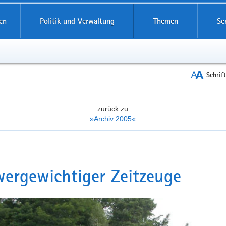
reifende
en
Politik und Verwaltung
Themen
Se
Schrif
zurück zu
»Archiv 2005«
ergewichtiger Zeitzeuge