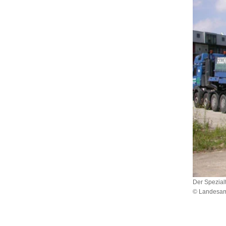
Der Spezial
© Landesamt
Der
Spezialtra
der