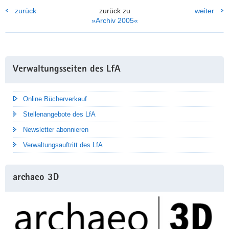
für
zurück
zurück zu
weiter
Wissenschaft
»Archiv 2005«
und
Kunst
Frau
Barbara
Ludwig
Weitere
Verwaltungsseiten des LfA
ließ
Information
sich
die
Online Bücherverkauf
modernen
Techniken
Stellenangebote des LfA
erläutern
und
Newsletter abonnieren
zeigte
Verwaltungsauftritt des LfA
sich
vom
hohen
Standard
archaeo 3D
der
Sächsischen
Archäologie
beeindruckt.