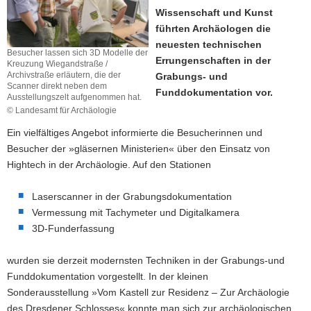
Wissenschaft und Kunst
a
führten Archäologen die
v
neuesten technischen
i
Besucher lassen sich 3D Modelle der
Errungenschaften in der
g
Kreuzung Wiegandstraße /
Archivstraße erläutern, die der
Grabungs- und
a
Scanner direkt neben dem
Funddokumentation vor.
t
Ausstellungszelt aufgenommen hat.
i
© Landesamt für Archäologie
o
Ein vielfältiges Angebot informierte die Besucherinnen und
n
Besucher der »gläsernen Ministerien« über den Einsatz von
Hightech in der Archäologie. Auf den Stationen
Laserscanner in der Grabungsdokumentation
Vermessung mit Tachymeter und Digitalkamera
3D-Funderfassung
wurden sie derzeit modernsten Techniken in der Grabungs-und
Funddokumentation vorgestellt. In der kleinen
Sonderausstellung »Vom Kastell zur Residenz – Zur Archäologie
des Dresdener Schlosses« konnte man sich zur archäologischen