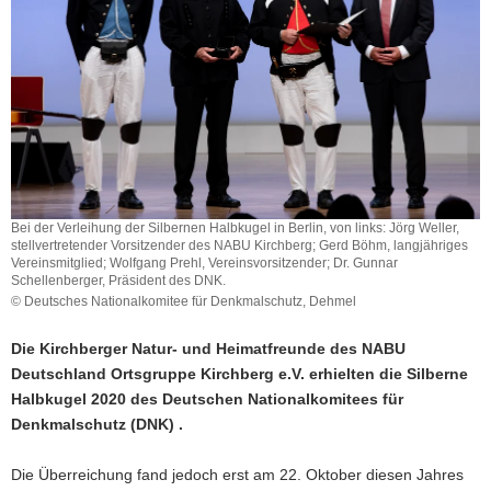
a
v
i
g
a
t
i
o
n
Bei der Verleihung der Silbernen Halbkugel in Berlin, von links: Jörg Weller,
stellvertretender Vorsitzender des NABU Kirchberg; Gerd Böhm, langjähriges
Vereinsmitglied; Wolfgang Prehl, Vereinsvorsitzender; Dr. Gunnar
Schellenberger, Präsident des DNK.
© Deutsches Nationalkomitee für Denkmalschutz, Dehmel
Die Kirchberger Natur- und Heimatfreunde des NABU
Deutschland Ortsgruppe Kirchberg e.V. erhielten die Silberne
Halbkugel 2020 des Deutschen Nationalkomitees für
Denkmalschutz (DNK) .
Die Überreichung fand jedoch erst am 22. Oktober diesen Jahres