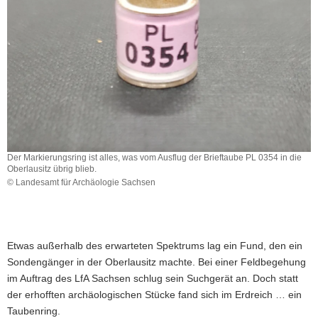
a
v
i
g
a
t
i
o
n
Der Markierungsring ist alles, was vom Ausflug der Brieftaube PL 0354 in die
Oberlausitz übrig blieb.
© Landesamt für Archäologie Sachsen
Etwas außerhalb des erwarteten Spektrums lag ein Fund, den ein
Sondengänger in der Oberlausitz machte. Bei einer Feldbegehung
im Auftrag des LfA Sachsen schlug sein Suchgerät an. Doch statt
der erhofften archäologischen Stücke fand sich im Erdreich … ein
Taubenring.