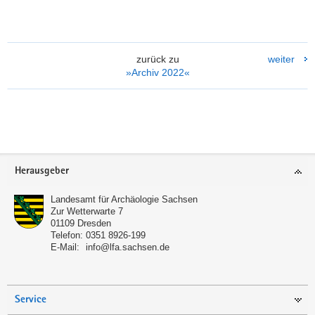
zurück zu
weiter
»Archiv 2022«
Weitere
Information
Footer-
Herausgeber
Bereich
Landesamt für Archäologie Sachsen
Zur Wetterwarte 7
01109
Dresden
Telefon:
0351 8926-199
E-Mail:
info@lfa.sachsen.de
Service