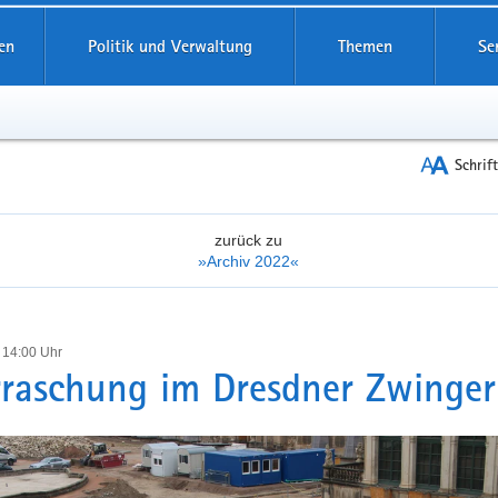
reifende
en
Politik und Verwaltung
Themen
Se
Schrif
zurück zu
»Archiv 2022«
 14:00 Uhr
raschung im Dresdner Zwinger