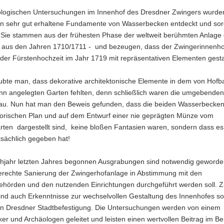
ologischen Untersuchungen im Innenhof des Dresdner Zwingers wurde
lon sehr gut erhaltene Fundamente von Wasserbecken entdeckt und sorg
. Sie stammen aus der frühesten Phase der weltweit berühmten Anlage
h aus den Jahren 1710/1711 - und bezeugen, dass der Zwingerinnenho
der Fürstenhochzeit im Jahr 1719 mit repräsentativen Elementen gestal
aubte man, dass dekorative architektonische Elemente in dem von Hofb
n angelegten Garten fehlten, denn schließlich waren die umgebend
au. Nun hat man den Beweis gefunden, dass die beiden Wasserbecken,
torischen Plan und auf dem Entwurf einer nie geprägten Münze vom
rten dargestellt sind, keine bloßen Fantasien waren, sondern dass es
tsächlich gegeben hat!
ühjahr letzten Jahres begonnen Ausgrabungen sind notwendig geworde
rechte Sanierung der Zwingerhofanlage in Abstimmung mit den
hörden und den nutzenden Einrichtungen durchgeführt werden soll. Zi
ind auch Erkenntnisse zur wechselvollen Gestaltung des Innenhofes so
n Dresdner Stadtbefestigung. Die Untersuchungen werden von einem
ker und Archäologen geleitet und leisten einen wertvollen Beitrag im Be