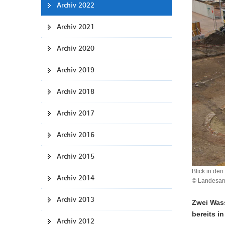
Archiv 2022
a
v
Archiv 2021
i
g
Archiv 2020
a
t
Archiv 2019
i
Archiv 2018
o
n
Archiv 2017
Archiv 2016
Archiv 2015
Blick in de
Archiv 2014
© Landesamt
Archiv 2013
Zwei Was
bereits i
Archiv 2012