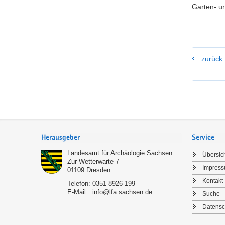
Garten- u
zurück
Footer-
Bereich
Herausgeber
Service
Landesamt für Archäologie Sachsen
Übersic
Zur Wetterwarte 7
Impres
01109
Dresden
Kontakt
Telefon:
0351 8926-199
E-Mail:
info@lfa.sachsen.de
Suche
Datensc