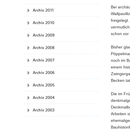
Bei archä
Archiv 2011
Wallpavil
freigelegt
Archiv 2010
vermutlic
schon vor 
Archiv 2009
Bisher gl
Archiv 2008
Pöppelman
Archiv 2007
noch im B
einem his
Archiv 2006
Zwingerga
Becken ta
Archiv 2005
Die im Fr
Archiv 2004
denkmalge
Denkmalbe
Archiv 2003
Arbeiten s
ehemalige
Bauhistori