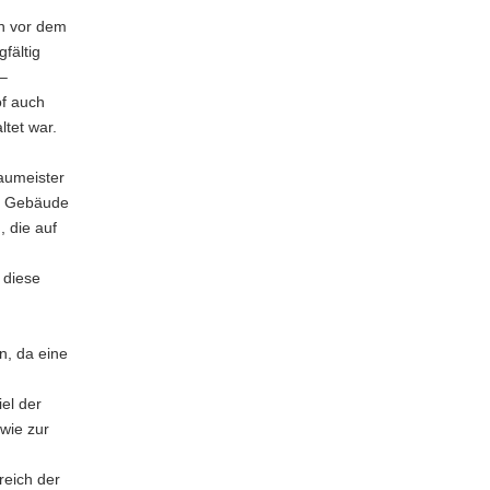
n vor dem
fältig
 –
f auch
tet war.
aumeister
en Gebäude
 die auf
 diese
n, da eine
el der
wie zur
reich der