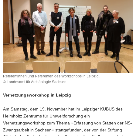
a
v
i
g
a
t
i
o
n
Referentinnen und Referenten des Workschops in Leipzig.
© Landesamt für Archäologie Sachsen
Vernetzungsworkshop in Leipzig
Am Samstag, dem 19. November hat im Leipziger KUBUS des
Helmholtz Zentrums für Umweltforschung ein
Vernetzungsworkshop zum Thema »Erfassung von Stätten der NS-
Zwangsarbeit in Sachsen« stattgefunden, der von der Stiftung