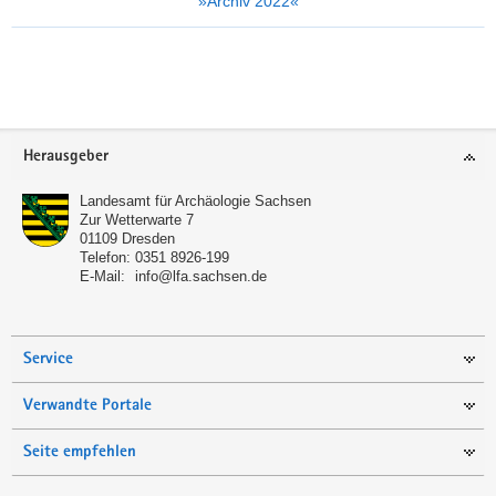
»Archiv 2022«
Weitere
Information
Footer-
Herausgeber
Bereich
Landesamt für Archäologie Sachsen
Zur Wetterwarte 7
01109
Dresden
Telefon:
0351 8926-199
E-Mail:
info@lfa.sachsen.de
Service
Verwandte Portale
Seite empfehlen