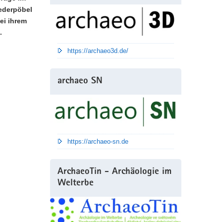
iederpöbel
ei ihrem
.
https://archaeo3d.de/
archaeo SN
https://archaeo-sn.de
ArchaeoTin - Archäologie im
Welterbe