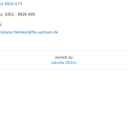
51 8926-673
ax:
0351 - 8926 999
l:
ristiane.Hemker@lfa.sachsen.de
zurück zu
»Archiv 2012«