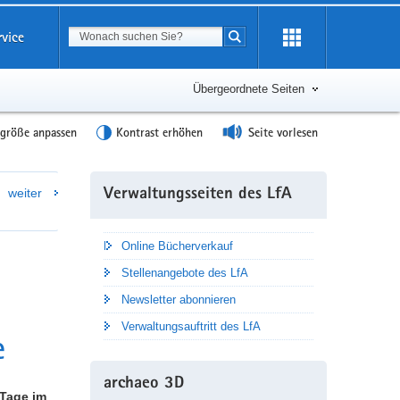
Suchbegriff
rvice
Suche starten
Übergeordnete Seiten
tgröße anpassen
Kontrast erhöhen
Seite vorlesen
Weitere
weiter
Verwaltungsseiten des LfA
Information
Online Bücherverkauf
Stellenangebote des LfA
Newsletter abonnieren
Verwaltungsauftritt des LfA
e
archaeo 3D
 Tage im