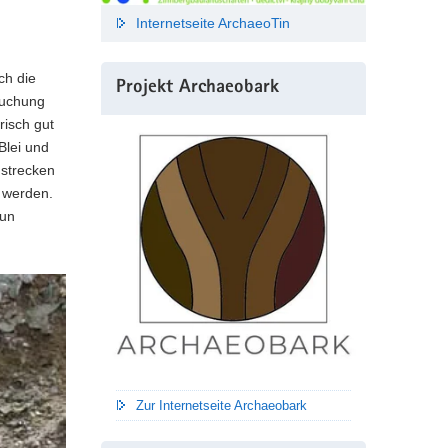
Internetseite ArchaeoTin
ch die
Projekt Archaeobark
suchung
risch gut
Blei und
strecken
n werden.
nun
Zur Internetseite Archaeobark