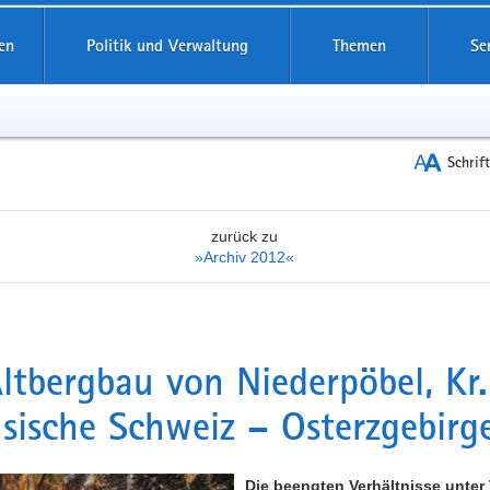
reifende
en
Politik und Verwaltung
Themen
Se
Schrif
zurück zu
»Archiv 2012«
ltbergbau von Niederpöbel, Kr.
sische Schweiz – Osterzgebirg
Die beengten Verhältnisse unter