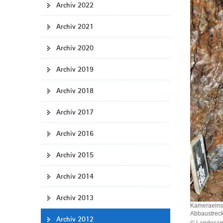
Archiv 2022
a
v
Archiv 2021
i
g
Archiv 2020
a
t
Archiv 2019
i
Archiv 2018
o
n
Archiv 2017
Archiv 2016
Archiv 2015
Archiv 2014
Archiv 2013
Kameraeinsat
Abbaustrec
Archiv 2012