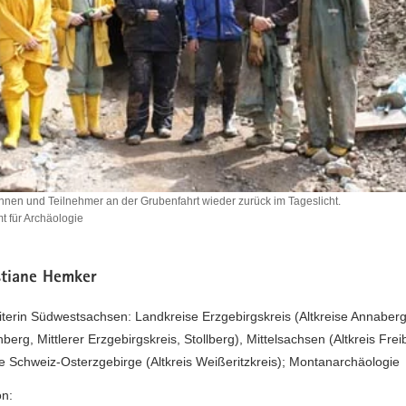
nnen und Teilnehmer an der Grubenfahrt wieder zurück im Tageslicht.
 für Archäologie
rinnen
r
stiane Hemker
iterin Südwestsachsen: Landkreise Erzgebirgskreis (Altkreise Annaberg
rt
erg, Mittlerer Erzgebirgskreis, Stollberg), Mittelsachsen (Altkreis Frei
 Schweiz-Osterzgebirge (Altkreis Weißeritzkreis); Montanarchäologie
.
on: