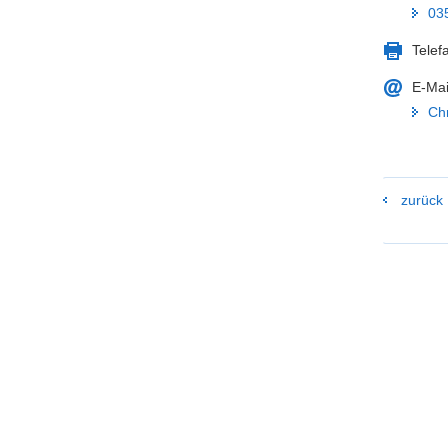
03
Telef
E-Mai
Ch
zurück