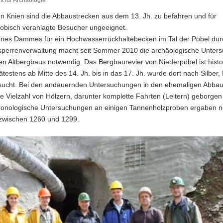
 für Archäologie
n Knien sind die Abbaustrecken aus dem 13. Jh. zu befahren und für
hobisch veranlagte Besucher ungeeignet.
ines Dammes für ein Hochwasserrückhaltebecken im Tal der Pöbel dur
sperrenverwaltung macht seit Sommer 2010 die archäologische Unter
en Altbergbaus notwendig. Das Bergbaurevier von Niederpöbel ist histo
ätestens ab Mitte des 14. Jh. bis in das 17. Jh. wurde dort nach Silber, 
sucht. Bei den andauernden Untersuchungen in den ehemaligen Abbau
e Vielzahl von Hölzern, darunter komplette Fahrten (Leitern) geborge
onologische Untersuchungen an einigen Tannenholzproben ergaben 
 zwischen 1260 und 1299.