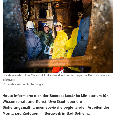
a
v
i
g
a
t
i
o
n
Staatssekretär Uwe Gaul (Bildmitte) lässt sich unter Tage die Befundsituation
erläutern.
© Landesamt für Archäologie
Heute informierte sich der Staatssekretär im Ministerium für
Wissenschaft und Kunst, Uwe Gaul, über die
Sicherungsmaßnahmen sowie die begleitenden Arbeiten der
Montanarchäologen im Bergwerk in Bad Schlema.