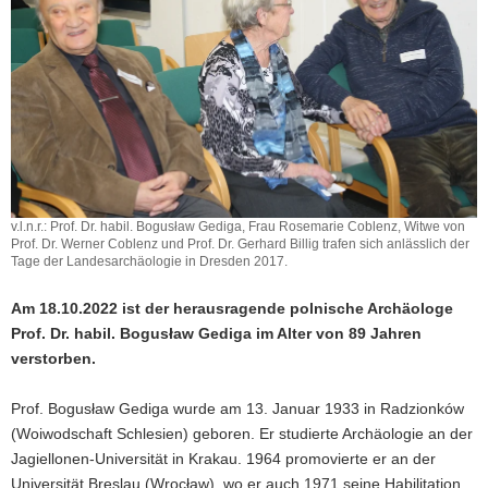
a
v
i
g
a
t
i
o
n
v.l.n.r.: Prof. Dr. habil. Bogusław Gediga, Frau Rosemarie Coblenz, Witwe von
Prof. Dr. Werner Coblenz und Prof. Dr. Gerhard Billig trafen sich anlässlich der
Tage der Landesarchäologie in Dresden 2017.
Am 18.10.2022 ist der herausragende polnische Archäologe
Prof. Dr. habil. Bogusław Gediga im Alter von 89 Jahren
verstorben.
Prof. Bogusław Gediga wurde am 13. Januar 1933 in Radzionków
(Woiwodschaft Schlesien) geboren. Er studierte Archäologie an der
Jagiellonen-Universität in Krakau. 1964 promovierte er an der
Universität Breslau (Wrocław), wo er auch 1971 seine Habilitation