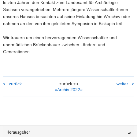
letzten Jahren den Kontakt zum Landesamt für Archäologie
Sachsen vorangetrieben. Mehrere jüngere WissenschaftlerInnen
unseres Hauses besuchten auf seine Einladung hin Wrocław oder
nahmen an den von ihm geleiteten Symposien in Biskupin teil.
Wir trauern um einen hervorragenden Wissenschaftler und
unermüdlichen Brückenbauer zwischen Ländern und
Generationen.
zurück
zurück zu
weiter
»Archiv 2022«
Weitere
Information
Footer-
Herausgeber
Bereich